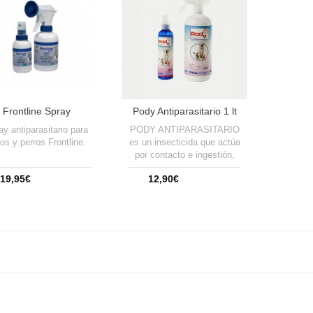
Frontline Spray
Pody Antiparasitario 1 lt
ntiparasitario Total
Bioplagen
ay antiparasitario para
PODY ANTIPARASITARIO
os y perros Frontline.
es un insecticida que actúa
por contacto e ingestión,
eliminando de forma eficaz
19,95€
12,90€
toda clase de insectos
voladores (moscas,
mosquitos, avispas,
Añadir a la cesta
moscardas, etc.). Su
contenido en Tetrametrina
le proporciona un
excepcional efecto de
volteo. NO MANCHA.
Tambien actua contra
pulgas y garrapatas.