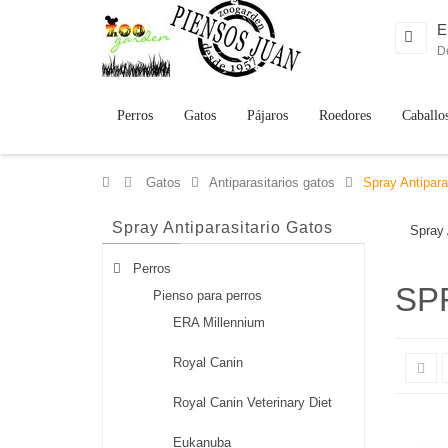
E
D
Perros
Gatos
Pájaros
Roedores
Caballo
>
Gatos
>
Antiparasitarios gatos
>
Spray Antipara
Spray Antiparasitario Gatos
Spray 
Perros
SP
Pienso para perros
ERA Millennium
Royal Canin
Royal Canin Veterinary Diet
Eukanuba