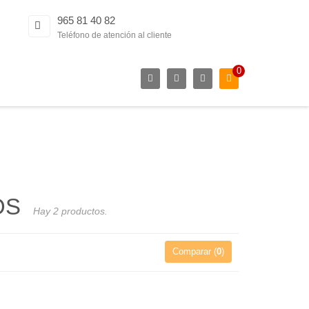
965 81 40 82
Teléfono de atención al cliente
0
TOS
Hay 2 productos.
Comparar (
0
)