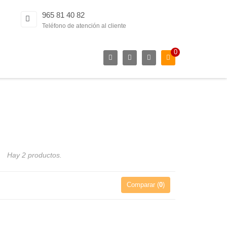
965 81 40 82
Teléfono de atención al cliente
0
S
Hay 2 productos.
Comparar (
0
)