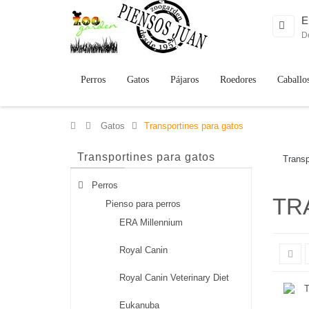
E
D
Perros
Gatos
Pájaros
Roedores
Caballo
>
Gatos
>
Transportines para gatos
Transportines para gatos
Transp
Perros
TR
Pienso para perros
ERA Millennium
Royal Canin
Royal Canin Veterinary Diet
Eukanuba