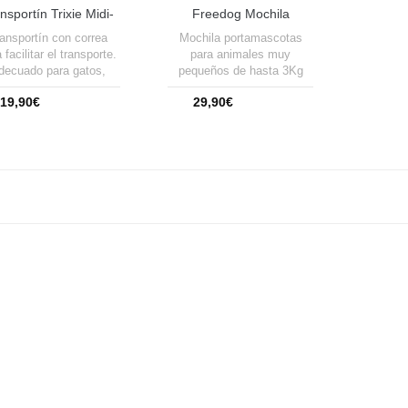
nsportín Trixie Midi-
Freedog Mochila
Capri
FreeStyle 37x14x37cm
ansportín con correa
Mochila portamascotas
 facilitar el transporte.
para animales muy
decuado para gatos,
pequeños de hasta 3Kg
perros pequeños y
como cachorros, gatitos y
19,90€
29,90€
animales pequeños
perros de razas toy
(chihuahua, mini pinscher,
Añadir a la cesta
pomerania,etc...