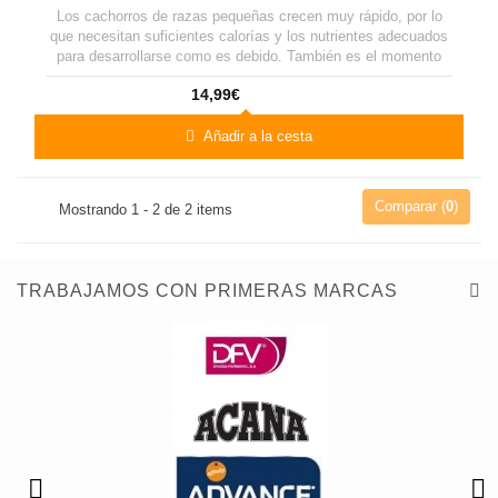
Los cachorros de razas pequeñas crecen muy rápido, por lo
que necesitan suficientes calorías y los nutrientes adecuados
para desarrollarse como es debido. También es el momento
del vacío inmunológico, lo que significa que necesitan la
14,99€
cantidad óptima de proteínas para reforzar las defensas de su
organismo.
Añadir a la cesta
Comparar (
0
)
Mostrando 1 - 2 de 2 items
TRABAJAMOS CON PRIMERAS MARCAS