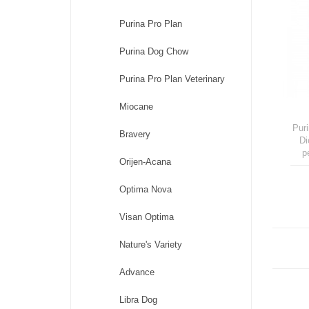
Purina Pro Plan
Purina Dog Chow
Purina Pro Plan Veterinary
Miocane
Puri
Bravery
Di
p
Orijen-Acana
di
c
Optima Nova
es
Visan Optima
Nature's Variety
Advance
Libra Dog