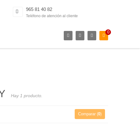
965 81 40 82
Teléfono de atención al cliente
0
RY
Hay 1 producto.
Comparar (
0
)