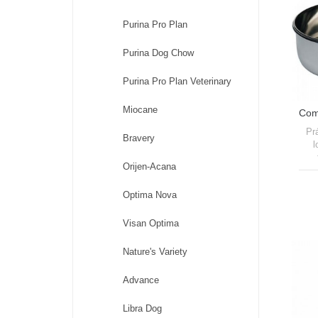
Purina Pro Plan
Purina Dog Chow
Purina Pro Plan Veterinary
Miocane
Com
Pr
Bravery
l
Orijen-Acana
inox
El
Optima Nova
re
se
Visan Optima
Nature's Variety
Advance
Libra Dog