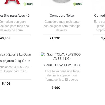
va Silo para Aves 40
Comedero Tolva
Comede
litros Gaun
Metálica Gallinas 10 kg
para lo
Comedero con gran
Comedero muy resistente
Este sen
Gaun
acidad para todo tipo
con colgador para todo tipo
plást
de aves de corral.
de aves.
propor
pájaros
49,90€
21,99€
1,
como a
cot
Añadir a la cesta
Añadir a la cesta
Añ
va pájaros 2 kg Gaun
Gaun TOLVA PLASTICO
ensiones: Ø 305 x 230
AVES 4 KG.
Esta tolva tiene una tapa
m. Capacidad: 2 kg.
de cierre superior con
forma cónica. El cuerpo
8,40€
está dividido en tres
9,90€
niveles de llenado.
Añadir a la cesta
Añadir a la cesta