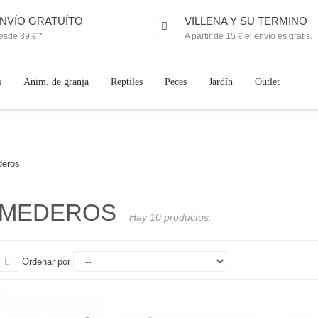
NVÍO GRATUÍTO
VILLENA Y SU TERMINO
esde 39 € *
A partir de 15 € el envío es gratis.
s
Anim. de granja
Reptiles
Peces
Jardín
Outlet
eros
MEDEROS
Hay 10 productos.
Ordenar por