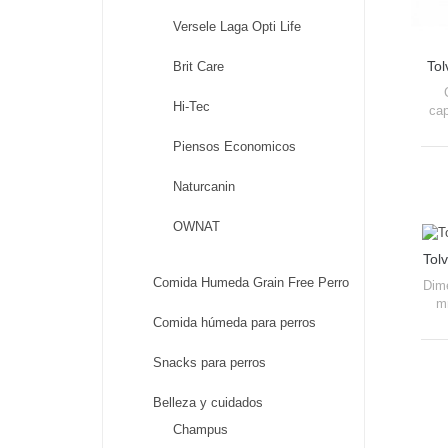
Versele Laga Opti Life
Tol
Brit Care
Hi-Tec
cap
Piensos Economicos
Naturcanin
OWNAT
Tol
Comida Humeda Grain Free Perro
Dim
m
Comida húmeda para perros
Snacks para perros
Belleza y cuidados
Champus