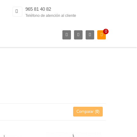
965 81 40 82
Teléfono de atención al cliente
0
Comparar (
0
)