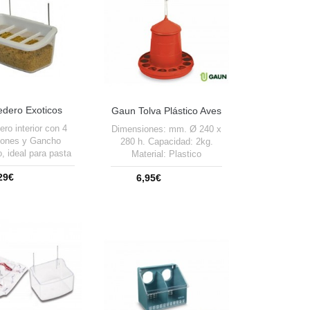
dero Exoticos
Gaun Tolva Plástico Aves
Ibicanari
2 Kg- Rojo
ro interior con 4
Dimensiones: mm. Ø 240 x
iones y Gancho
280 h. Capacidad: 2kg.
, ideal para pasta
Material: Plastico
a o para comida.
29€
6,95€
adir a la cesta
Añadir a la cesta