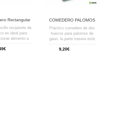
ro Rectangular
COMEDERO PALOMOS
ro con ganchos...
2 HUECO-SAN
cillo recipiente de
Práctico comedero de dos
ico es ideal para
huecos para palomos de
cionar alimento a
gaun. la parte trasera está
 medianos-grandes
fabricada en plástico
49€
9,20€
gapornis, ninfas,
transparente que facilita la
orras o loros.
visión del estado del
adir a la cesta
alimento. cuenta con una
Añadir a la cesta
tapa que protege el
alimento de impurezas.
medidas(mm): 175 x 110 x
145 h peso: 0.31 kg