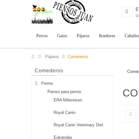
E
D
Perros
Gatos
Pájaros
Roedores
Caballo
>
Pájaros
>
Comederos
Comederos
Comed
Perros
CO
Pienso para perros
ERA Millennium
Royal Canin
Royal Canin Veterinary Diet
Eukanuba