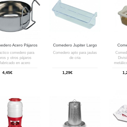
edero Acero Pájaros
Come
Comedero Jupiter Largo
Con Ganchos
áctico comedero para
Comedero apto para jaulas
Comede
oros y otros pájaros
de cria
Divis
fabricado en acero
metálico
idable muy resistente.
de crí
4,45€
1,29€
1,
 comedero Sirio es un
cipiente perfecto para
servir la mezcla de
Añadir a la cesta
Añadir a la cesta
Añ
millas u otro alimento
habitual.