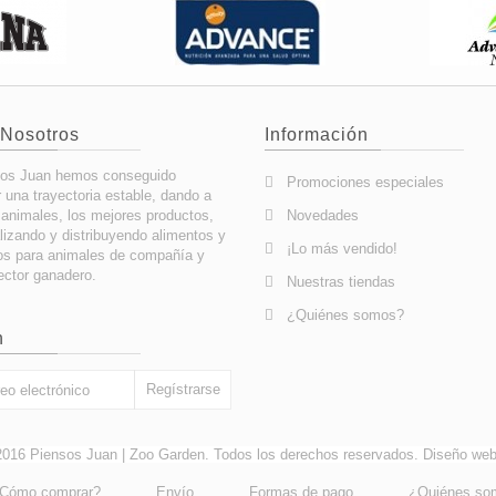
 Nosotros
Información
os Juan hemos conseguido
Promociones especiales
 una trayectoria estable, dando a
 animales, los mejores productos,
Novedades
lizando y distribuyendo alimentos y
¡Lo más vendido!
os para animales de compañía y
ector ganadero.
Nuestras tiendas
¿Quiénes somos?
n
2016 Piensos Juan | Zoo Garden. Todos los derechos reservados. Diseño w
Cómo comprar?
Envío
Formas de pago
¿Quiénes so