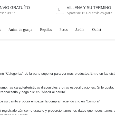
NVÍO GRATUÍTO
VILLENA Y SU TERMINO
esde 39 € *
A partir de 15 € el envío es gratis.
s
Anim. de granja
Reptiles
Peces
Jardín
Outlet
enú "Categorías" de la parte superior para ver más productos.Entre en las dist
mismo, las caracterterísticas disponibles y otras especificaciones. Si le gusta
rsonalizarlo y haga clic en “Añadir al carrito”.
do de su carrito y podrá empezar la compra haciendo clic en “Comprar”.
stá registrado aún como usuario y proporcionarnos los datos que necesitamos 