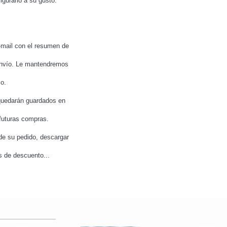
igurarlo a su gusto.
E-mail con el resumen de
envío. Le mantendremos
so.
 quedarán guardados en
 futuras compras.
de su pedido, descargar
os de descuento...