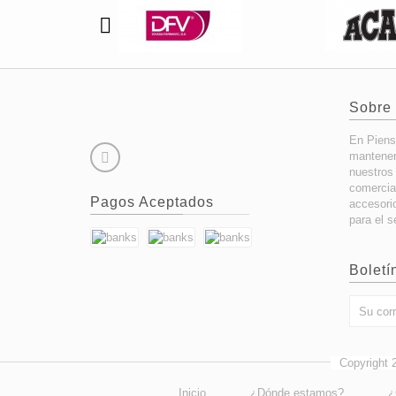
Sobre
En Piens
mantener
nuestros
comercia
Pagos Aceptados
accesori
para el s
Boletí
Copyright 
Inicio
¿Dónde estamos?
¿