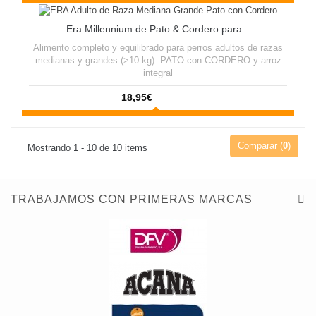
¡OFERTA!
Era Millennium de Pato & Cordero para...
Alimento completo y equilibrado para perros adultos de razas
medianas y grandes (>10 kg). PATO con CORDERO y arroz
integral
18,95€
Comparar (
0
)
Mostrando 1 - 10 de 10 items
TRABAJAMOS CON PRIMERAS MARCAS