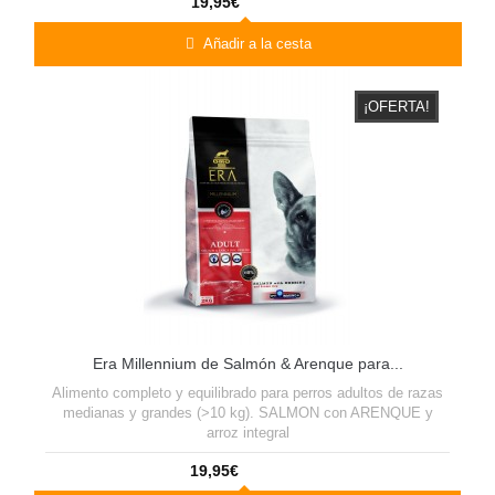
19,95€
Añadir a la cesta
¡OFERTA!
Era Millennium de Salmón & Arenque para...
Alimento completo y equilibrado para perros adultos de razas
medianas y grandes (>10 kg). SALMON con ARENQUE y
arroz integral
19,95€