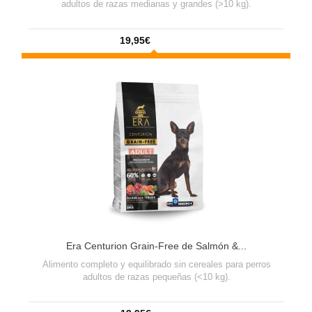
adultos de razas medianas y grandes (>10 kg).
19,95€
Era Centurion Grain-Free de Salmón &...
Alimento completo y equilibrado sin cereales para perros
adultos de razas pequeñas (<10 kg).