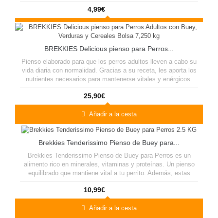
4,99€
BREKKIES Delicious pienso para Perros...
Pienso elaborado para que los perros adultos lleven a cabo su
vida diaria con normalidad. Gracias a su receta, les aporta los
nutrientes necesarios para mantenerse vitales y enérgicos.
25,90€
Añadir a la cesta
Brekkies Tenderissimo Pienso de Buey para...
Brekkies Tenderissimo Pienso de Buey para Perros es un
alimento rico en minerales, vitaminas y proteínas. Un pienso
equilibrado que mantiene vital a tu perrito. Además, estas
tiernas croquetas aportan un gran sabor. Con minerales y
10,99€
vitamina D que mantendrá fuertes sus dientes y huesosuente
de fibra.
Añadir a la cesta