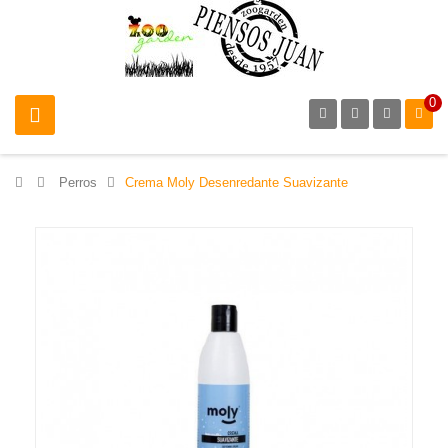
0
>
Perros
>
Crema Moly Desenredante Suavizante