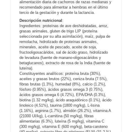
alimentación diaria de cachorros de razas medianas y
recomendado para alimentar a hembras en el último
tercio de la gestación y durante la lactancia.
Descripción nutricional
:
Ingredientes: proteínas de ave deshidratadas, arroz,
grasas animales, gluten de trigo LIP (proteína
seleccionada por su alta asimilación), maíz, pulpa de
remolacha, hidrolizado de proteínas animales,
minerales, aceite de pescado, aceite de soja,
fructooligosacáridos, sal de ácido graso, hidrolizado
de levadura (fuente de manano-oligosacáridos y
betaglucanos), extracto de rosa de la India (fuente de
luteína).
Constituyentes analíticos: proteína bruta (30%),
aceites y grasas brutos (22%), ceniza bruta (7.5%),
fibras brutas (1.3%), humedad (8%), calcio (1.2%),
fósforo (0.95%), ácidos grasos omega 3 (0.75%),
ácidos grasos omega 6 (4.72%), EPA/DHA (0.3%),
biotina (1.32 mg/kg), ácido araquidónico (0.1%), ácido
linoleico (4.51%), taurina (1800 mg/kg), L-lisina
(1.16%), arginina (1.7%), almidón (26.2%), vitamina A
(21000 UI/kg), L-carnitina (50 mg/kg), fibras
alimentarias (6.3%), luteína (5 mg/kg), vitamina C
(300 mg/kg), vitamina E (600 mg/kg), beta-caroteno
(40 mg/kg), extracto libre de nitrógeno (ELN) (31.2 %).