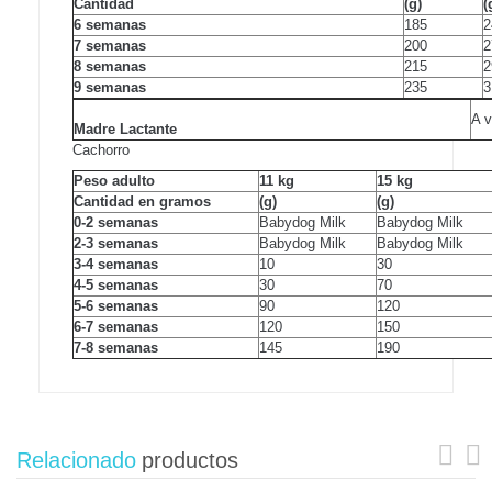
Cantidad
(g)
(
6 semanas
185
2
7 semanas
200
2
8 semanas
215
2
9 semanas
235
3
A v
Madre Lactante
Cachorro
Peso adulto
11 kg
15 kg
Cantidad en gramos
(g)
(g)
0-2 semanas
Babydog Milk
Babydog Milk
2-3 semanas
Babydog Milk
Babydog Milk
3-4 semanas
10
30
4-5 semanas
30
70
5-6 semanas
90
120
6-7 semanas
120
150
7-8 semanas
145
190
Relacionado
productos