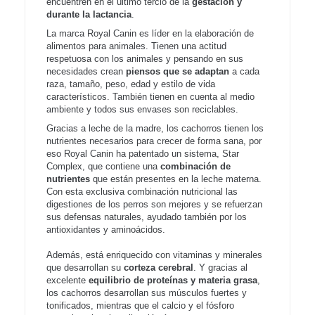
encuentren en el último tercio de la
gestación y
durante la lactancia
.
La marca Royal Canin es líder en la elaboración de
alimentos para animales. Tienen una actitud
respetuosa con los animales y pensando en sus
necesidades crean
piensos que se adaptan
a cada
raza, tamaño, peso, edad y estilo de vida
característicos. También tienen en cuenta al medio
ambiente y todos sus envases son reciclables.
Gracias a leche de la madre, los cachorros tienen los
nutrientes necesarios para crecer de forma sana, por
eso Royal Canin ha patentado un sistema, Star
Complex, que contiene una
combinación de
nutrientes
que están presentes en la leche materna.
Con esta exclusiva combinación nutricional las
digestiones de los perros son mejores y se refuerzan
sus defensas naturales, ayudado también por los
antioxidantes y aminoácidos.
Además, está enriquecido con vitaminas y minerales
que desarrollan su
corteza cerebral
. Y gracias al
excelente
equilibrio de proteínas y materia grasa
,
los cachorros desarrollan sus músculos fuertes y
tonificados, mientras que el calcio y el fósforo