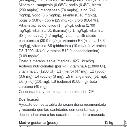
Minerales: magnesio (0.08%), sodio (0.4%), hierro
(209 mg/kg), manganeso (74 mg/kg), zinc (242
mg/kg), yodo (3.6 mg/kg), selenio (0.16 mg/kg),
potasio (0.8%), cobre (15 mg/kg), cloro (0.64 %).
Vitaminas: ácido fólico (1 mg/kg), colina (1700
mg/kg), vitamina B1 (tiamina) (5.1 mg/kg), vitamina
B2 (riboflavina) (4.7 mg/kg), vitamina B5 (ácido
pantoténico) (30.9 mg/kg), vitamina B3 (niacina 18.3
mg/kg), vitamina B6 (piridoxina) (10 mg/kg), vitamina
D3 (1200 UI/kg), vitamina B12 (cianocobalamina)
(0.09 mg/kg).
Energía metabolizable (medida): 4251 kcal/kg.
Aditivos nutricionales (por kg): vitamina A (13900 UI),
vitamina D3 (1200 UI), E1 (hierro) (47 mg), E2 (yodo)
(3.6 mg), E4 (cobre) (8 mg), E5 (manganeso) (61 mg),
E6 (zinc) (201 mg), E8 (selenio) (0.08 mg), beta-
caroteno (40 mg).
Conservantes y antioxidantes autorizados CE.
Dosificación
:
Ayúdate con esta tabla de ración diaria recomendada
y recuerda que las cantidades son orientativas y
deben adaptarse a las características de tu mascota:
Madre gestante (peso)
11 kg
1