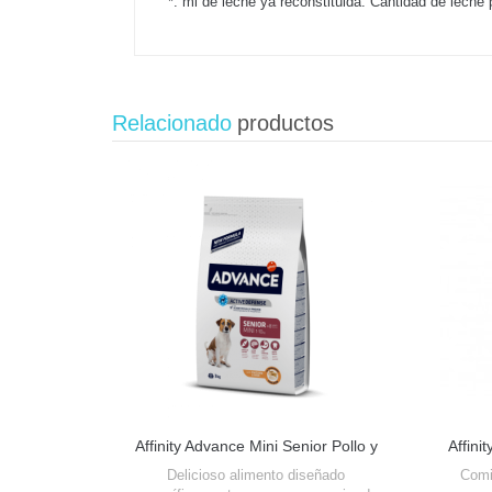
*: ml de leche ya reconstituida. Cantidad de leche 
Relacionado
productos
Affinity Advance Mini Senior Pollo y
Affini
Arroz
Delicioso alimento diseñado
Comi