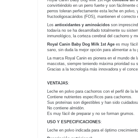
convirtiéndolo en un perro fuerte y son fácilmente 
perros toleran perfectamente esta leche en polvo,
fructooligosacáridos (FOS), mantienen el correcto eq
Los
antioxidantes y aminoácidos
son imprescindi
todavía no se ha desarrollado totalmente su siste
inmunológico, la corteza cerebral del cachorro y m
Royal Canin Baby Dog Milk 1st Age
es muy fácil
sano, sin duda la mejor opción para alimentar a tu 
La marca Royal Canin es pionera en el mundo de l
mascotas, siempre teniendo máxima prioridad su sal
Gracias a la tecnología más innovadora y el conce
VENTAJAS
:
Leche en polvo para cachorros con el perfil de la 
Contiene nutrientes específicos para cachorros.
Sus proteínas son digestibles y han sido cuidado
No contiene almidón.
Es muy fácil de preparar y no se forman grumos.
USO Y ESPECIFICACIONES
:
Leche en polvo indicada para el óptimo crecimiento