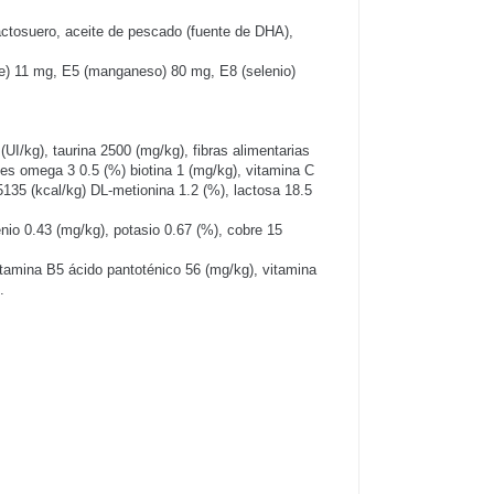
lactosuero, aceite de pescado (fuente de DHA),
bre) 11 mg, E5 (manganeso) 80 mg, E8 (selenio)
UI/kg), taurina 2500 (mg/kg), fibras alimentarias
les omega 3 0.5 (%) biotina 1 (mg/kg), vitamina C
135 (kcal/kg) DL-metionina 1.2 (%), lactosa 18.5
nio 0.43 (mg/kg), potasio 0.67 (%), cobre 15
vitamina B5 ácido pantoténico 56 (mg/kg), vitamina
.