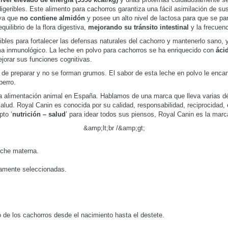
digeribles. Este alimento para cachorros garantiza una fácil asimilación de sus
 ya que
no contiene almidón
y posee un alto nivel de lactosa para que se pa
uilibrio de la flora digestiva,
mejorando su tránsito intestinal
y la frecuen
bles para fortalecer las defensas naturales del cachorro y mantenerlo sano,
ma inmunológico. La leche en polvo para cachorros se ha enriquecido con
áci
ejorar sus funciones cognitivas.
 de preparar y no se forman grumos. El sabor de esta leche en polvo le encan
perro.
a alimentación animal en España. Hablamos de una marca que lleva varias d
ud. Royal Canin es conocida por su calidad, responsabilidad, reciprocidad, ef
pto ‘
nutrición – salud
’ para idear todos sus piensos, Royal Canin es la marca
&amp;lt;br /&amp;gt;
leche materna.
samente seleccionadas.
 de los cachorros desde el nacimiento hasta el destete.