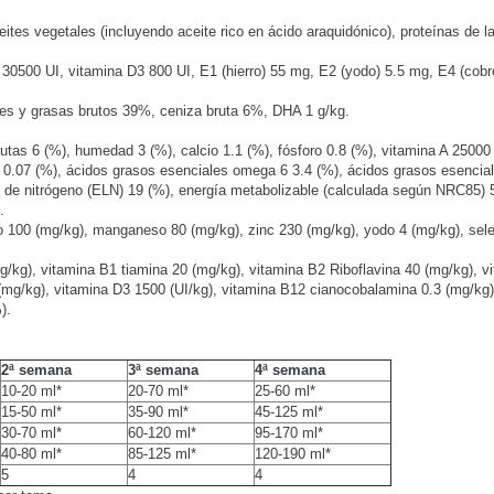
ceites vegetales (incluyendo aceite rico en ácido araquidónico), proteínas de 
a A 30500 UI, vitamina D3 800 UI, E1 (hierro) 55 mg, E2 (yodo) 5.5 mg, E4 (co
tes y grasas brutos 39%, ceniza bruta 6%, DHA 1 g/kg.
utas 6 (%), humedad 3 (%), calcio 1.1 (%), fósforo 0.8 (%), vitamina A 25000 (
co 0.07 (%), ácidos grasos esenciales omega 6 3.4 (%), ácidos grasos esencia
e de nitrógeno (ELN) 19 (%), energía metabolizable (calculada según NRC85) 5
.
ro 100 (mg/kg), manganeso 80 (mg/kg), zinc 230 (mg/kg), yodo 4 (mg/kg), sele
mg/kg), vitamina B1 tiamina 20 (mg/kg), vitamina B2 Riboflavina 40 (mg/kg), 
 (mg/kg), vitamina D3 1500 (UI/kg), vitamina B12 cianocobalamina 0.3 (mg/kg)
).
2ª semana
3ª semana
4ª semana
10-20 ml*
20-70 ml*
25-60 ml*
15-50 ml*
35-90 ml*
45-125 ml*
30-70 ml*
60-120 ml*
95-170 ml*
40-80 ml*
85-125 ml*
120-190 ml*
5
4
4