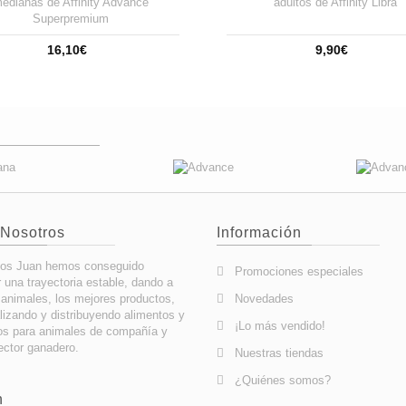
edianas de Affinity Advance
adultos de Affinity Libra
Superpremium
16,10€
9,90€
 Nosotros
Información
os Juan hemos conseguido
Promociones especiales
 una trayectoria estable, dando a
 animales, los mejores productos,
Novedades
lizando y distribuyendo alimentos y
¡Lo más vendido!
os para animales de compañía y
ector ganadero.
Nuestras tiendas
¿Quiénes somos?
n