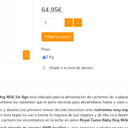
64,95€
Añadir al carrito
Peso
2 Kg
Añadir a la lista de deseos
og Milk 1st Age
está indicada para la alimentación de cachorros de cualqui
ontiene los nutrientes que el perro necesita para desarrollarse fuerte y sano
s y durante sus primeros meses de vida necesitan unos
nutrientes muy esp
n esta etapa se van a formar la mayoría de sus órganos y de ella va a depend
el cachorro los encontramos en la leche en polvo
Royal Canin Baby Dog Milk
ivel elevado de energía (5590 kcal/kg)
y unas proteínas cuidadosamente se