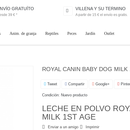
NVÍO GRATUÍTO
VILLENA Y SU TERMINO
esde 39 € *
A partir de 15 € el envío es gratis.
s
Anim. de granja
Reptiles
Peces
Jardín
Outlet
ROYAL CANIN BABY DOG MILK 
Tweet
Compartir
Google+
Pinte
Condición:
Nuevo producto
LECHE EN POLVO ROY
MILK 1ST AGE
Enviar a un amigo
Imprimir