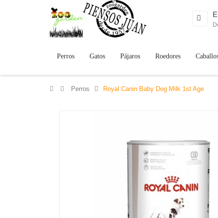
E
D
Perros
Gatos
Pájaros
Roedores
Caballo
>
Perros
>
Royal Canin Baby Dog Milk 1st Age