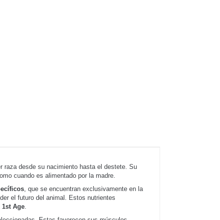
er raza desde su nacimiento hasta el destete. Su
 como cuando es alimentado por la madre.
ecíficos
, que se encuentran exclusivamente en la
er el futuro del animal. Estos nutrientes
 1st Age
.
leccionadas. Estas favorecen sus músculos