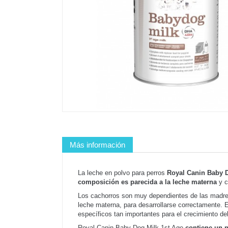
Más información
La leche en polvo para perros
Royal Canin Baby D
composición es parecida a la leche materna
y c
Los cachorros son muy dependientes de las madre
leche materna, para desarrollarse correctamente. E
específicos tan importantes para el crecimiento d
Royal Canin Baby Dog Milk 1st Age
contiene un n