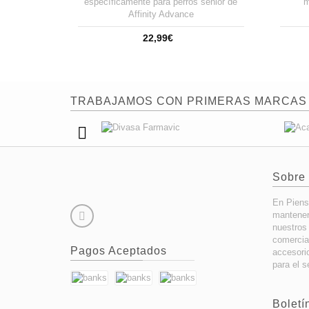
específicamente para perros senior de
m
Affinity Advance
22,99€
TRABAJAMOS CON PRIMERAS MARCAS
Sobre
En Piens
mantener
nuestros
comercia
Pagos Aceptados
accesori
para el s
Boletí