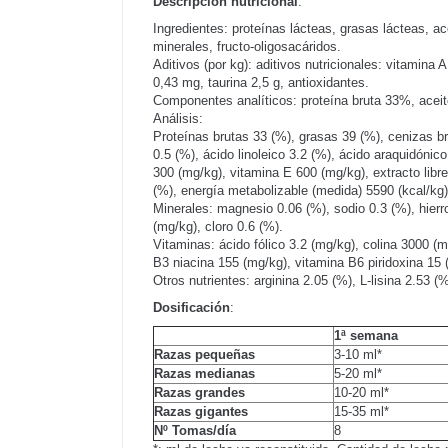
Descripción nutricional
:
Ingredientes: proteínas lácteas, grasas lácteas, a
minerales, fructo-oligosacáridos.
Aditivos (por kg): aditivos nutricionales: vitamin
0,43 mg, taurina 2,5 g, antioxidantes.
Componentes analíticos: proteína bruta 33%, acei
Análisis:
Proteínas brutas 33 (%), grasas 39 (%), cenizas br
0.5 (%), ácido linoleico 3.2 (%), ácido araquidóni
300 (mg/kg), vitamina E 600 (mg/kg), extracto libr
(%), energía metabolizable (medida) 5590 (kcal/kg)
Minerales: magnesio 0.06 (%), sodio 0.3 (%), hier
(mg/kg), cloro 0.6 (%).
Vitaminas: ácido fólico 3.2 (mg/kg), colina 3000 (
B3 niacina 155 (mg/kg), vitamina B6 piridoxina 15
Otros nutrientes: arginina 2.05 (%), L-lisina 2.53 (%
Dosificación
:
1ª semana
Razas pequeñas
3-10 ml*
Razas medianas
5-20 ml*
Razas grandes
10-20 ml*
Razas gigantes
15-35 ml*
Nº Tomas/día
8