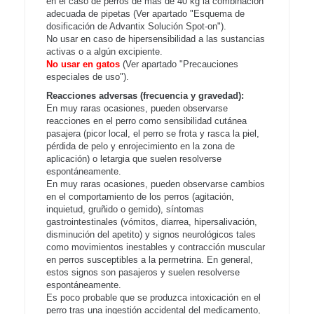
en el caso de perros de más de 40 kg la combinación
adecuada de pipetas (Ver apartado "Esquema de
dosificación de Advantix Solución Spot-on").
No usar en caso de hipersensibilidad a las sustancias
activas o a algún excipiente.
No usar en gatos
(Ver apartado "Precauciones
especiales de uso").
Reacciones adversas (frecuencia y gravedad):
En muy raras ocasiones, pueden observarse
reacciones en el perro como sensibilidad cutánea
pasajera (picor local, el perro se frota y rasca la piel,
pérdida de pelo y enrojecimiento en la zona de
aplicación) o letargia que suelen resolverse
espontáneamente.
En muy raras ocasiones, pueden observarse cambios
en el comportamiento de los perros (agitación,
inquietud, gruñido o gemido), síntomas
gastrointestinales (vómitos, diarrea, hipersalivación,
disminución del apetito) y signos neurológicos tales
como movimientos inestables y contracción muscular
en perros susceptibles a la permetrina. En general,
estos signos son pasajeros y suelen resolverse
espontáneamente.
Es poco probable que se produzca intoxicación en el
perro tras una ingestión accidental del medicamento,