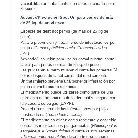
y posibilitan un tratamiento sin estrés ni para tu perro
ni para ti.
Advantix® Solución Spot-On para perros de más
de 25 kg, de un vistazo:
Especie de destino:
perros (de más de 25 kg de
peso).
Para la prevención y tratamiento de infestaciones por
pulgas (
Ctenocephalides canis, Ctenocephalides
felis
).
Advantix® solución para unción dorsal puntual sobre
la piel para perros de más de 25 kg de peso.
Las pulgas en el perro mueren durante las primeras 24
horas después de la aplicación del medicamento.
Un tratamiento previene una posterior infestación por
pulgas durante cuatro semanas.
El medicamento puede utilizarse como parte de una
estrategia de tratamiento de la dermatitis alérgica por
la picadura de pulgas (DAPP).
Para el tratamiento de las infestaciones por piojos
masticadores (
Trichodectes canis
).
El medicamento es eficaz como repelente y acaricida
contra las infestaciones por garrapatas (
Rhipicephalus
sanguineus
e
Ixodes ricinus
durante cuatro semanas
y
Dermacentor reticulatus
durante tres semanas).