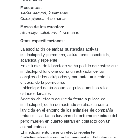
Mosquitos:
Aedes aegypti
, 2 semanas
Culex pipiens
, 4 semanas
Mosca de los establos:
Stomoxys calcitrans
, 4 semanas
Otras especificaciones:
La asociación de ambas sustancias activas,
imidacloprid y permetrina, actúa como insecticida,
acaricida y repelente.
En estudios de laboratorio se ha podido demostrar que
imidacloprid funciona como un activador de los
ganglios de los artrópodos y por tanto, aumenta la
eficacia de la permetrina.
Imidacloprid actúa contra las pulgas adultas y los
estadíos larvales
Además del efecto adulticida frente a pulgas de
imidacloprid, se ha demostrado su eficacia como
larvicida en el entorno de los animales de compañía
tratados. Las fases larvarias del entorno inmediato del
perro mueren en cuanto entran en contacto con un
animal tratado.
El medicamento tiene un efecto repelente
(antialimentación) contra las garrapatas, flebotomos y