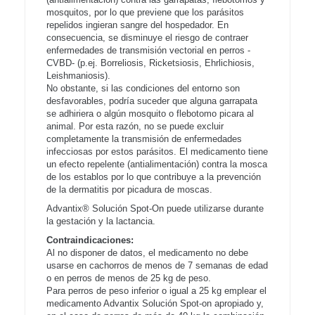
mosquitos, por lo que previene que los parásitos
repelidos ingieran sangre del hospedador. En
consecuencia, se disminuye el riesgo de contraer
enfermedades de transmisión vectorial en perros -
CVBD- (p.ej. Borreliosis, Ricketsiosis, Ehrlichiosis,
Leishmaniosis).
No obstante, si las condiciones del entorno son
desfavorables, podría suceder que alguna garrapata
se adhiriera o algún mosquito o flebotomo picara al
animal. Por esta razón, no se puede excluir
completamente la transmisión de enfermedades
infecciosas por estos parásitos. El medicamento tiene
un efecto repelente (antialimentación) contra la mosca
de los establos por lo que contribuye a la prevención
de la dermatitis por picadura de moscas.
Advantix® Solución Spot-On puede utilizarse durante
la gestación y la lactancia.
Contraindicaciones:
Al no disponer de datos, el medicamento no debe
usarse en cachorros de menos de 7 semanas de edad
o en perros de menos de 25 kg de peso.
Para perros de peso inferior o igual a 25 kg emplear el
medicamento Advantix Solución Spot-on apropiado y,