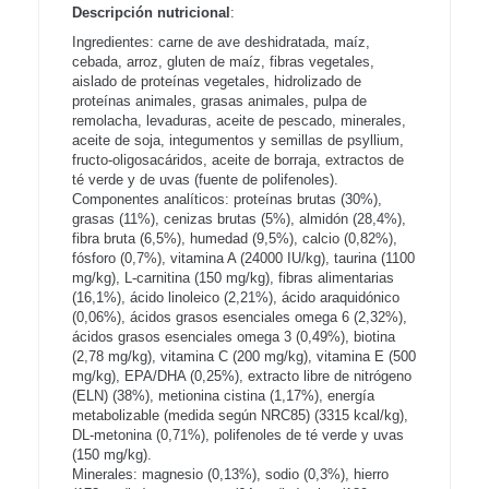
Descripción nutricional
:
Ingredientes: carne de ave deshidratada, maíz,
cebada, arroz, gluten de maíz, fibras vegetales,
aislado de proteínas vegetales, hidrolizado de
proteínas animales, grasas animales, pulpa de
remolacha, levaduras, aceite de pescado, minerales,
aceite de soja, integumentos y semillas de psyllium,
fructo-oligosacáridos, aceite de borraja, extractos de
té verde y de uvas (fuente de polifenoles).
Componentes analíticos: proteínas brutas (30%),
grasas (11%), cenizas brutas (5%), almidón (28,4%),
fibra bruta (6,5%), humedad (9,5%), calcio (0,82%),
fósforo (0,7%), vitamina A (24000 IU/kg), taurina (1100
mg/kg), L-carnitina (150 mg/kg), fibras alimentarias
(16,1%), ácido linoleico (2,21%), ácido araquidónico
(0,06%), ácidos grasos esenciales omega 6 (2,32%),
ácidos grasos esenciales omega 3 (0,49%), biotina
(2,78 mg/kg), vitamina C (200 mg/kg), vitamina E (500
mg/kg), EPA/DHA (0,25%), extracto libre de nitrógeno
(ELN) (38%), metionina cistina (1,17%), energía
metabolizable (medida según NRC85) (3315 kcal/kg),
DL-metonina (0,71%), polifenoles de té verde y uvas
(150 mg/kg).
Minerales: magnesio (0,13%), sodio (0,3%), hierro