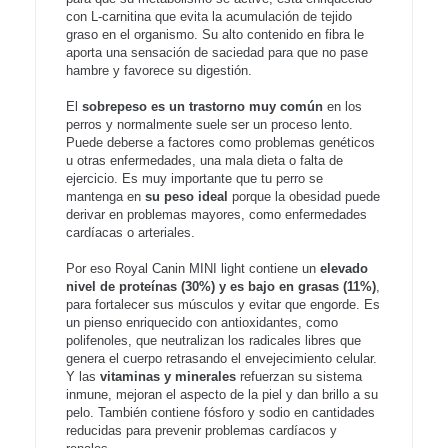
con L-carnitina que evita la acumulación de tejido
graso en el organismo. Su alto contenido en fibra le
aporta una sensación de saciedad para que no pase
hambre y favorece su digestión.
El
sobrepeso es un trastorno muy común
en los
perros y normalmente suele ser un proceso lento.
Puede deberse a factores como problemas genéticos
u otras enfermedades, una mala dieta o falta de
ejercicio. Es muy importante que tu perro se
mantenga en
su peso ideal
porque la obesidad puede
derivar en problemas mayores, como enfermedades
cardíacas o arteriales.
Por eso Royal Canin MINI light contiene un
elevado
nivel de proteínas (30%) y es bajo en grasas (11%)
,
para fortalecer sus músculos y evitar que engorde. Es
un pienso enriquecido con antioxidantes, como
polifenoles, que neutralizan los radicales libres que
genera el cuerpo retrasando el envejecimiento celular.
Y las
vitaminas y minerales
refuerzan su sistema
inmune, mejoran el aspecto de la piel y dan brillo a su
pelo. También contiene fósforo y sodio en cantidades
reducidas para prevenir problemas cardíacos y