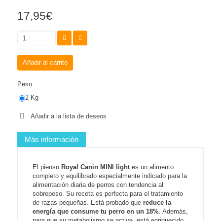
17,95€
Añadir al carrito
Peso
2 Kg
Añadir a la lista de deseos
Más información
El pienso
Royal Canin MINI light
es un alimento
completo y equilibrado especialmente indicado para la
alimentación diaria de perros con tendencia al
sobrepeso. Su receta es perfecta para el tratamiento
de razas pequeñas. Está probado que
reduce la
energía que consume tu perro en un 18%
. Además,
para que su metabolismo se active, está enriquecido