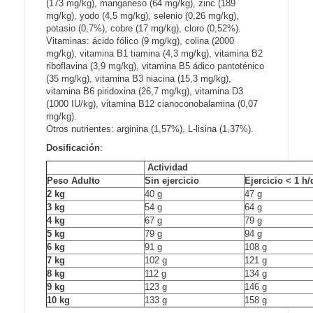
(173 mg/kg), manganeso (64 mg/kg), zinc (189
mg/kg), yodo (4,5 mg/kg), selenio (0,26 mg/kg),
potasio (0,7%), cobre (17 mg/kg), cloro (0,52%).
Vitaminas: ácido fólico (9 mg/kg), colina (2000
mg/kg), vitamina B1 tiamina (4,3 mg/kg), vitamina B2
riboflavina (3,9 mg/kg), vitamina B5 ádico pantoténico
(35 mg/kg), vitamina B3 niacina (15,3 mg/kg),
vitamina B6 piridoxina (26,7 mg/kg), vitamina D3
(1000 IU/kg), vitamina B12 cianoconobalamina (0,07
mg/kg).
Otros nutrientes: arginina (1,57%), L-lisina (1,37%).
Dosificación
:
Actividad
Peso Adulto
Sin ejercicio
Ejercicio < 1 h/
2 kg
40 g
47 g
3 kg
54 g
64 g
4 kg
67 g
79 g
5 kg
79 g
94 g
6 kg
91 g
108 g
7 kg
102 g
121 g
8 kg
112 g
134 g
9 kg
123 g
146 g
10 kg
133 g
158 g