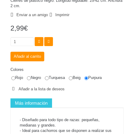
Cierres de plástico negro. Longitud regulable: 25-42 cm. Anchura
2 cm.
Enviar a un amigo
Imprimir
2,99€
Añadir al carrito
Colores
Rojo
Negro
Turquesa
Beig
Purpura
Añadir a la lista de deseos
Más información
- Diseñado para todo tipo de razas: pequeñas,
medianas y grandes.
- Ideal para cachorros que se disponen a realizar sus